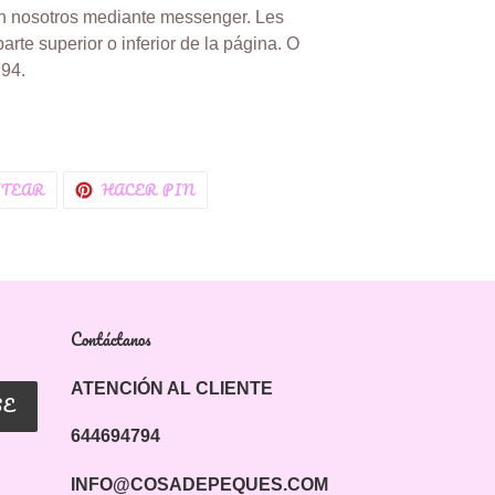
n nosotros mediante messenger.
Les
parte superior o inferior de la página. O
94.
IR
TUITEAR
PINEAR
ITEAR
HACER PIN
EN
EN
K
TWITTER
PINTEREST
Contáctanos
ATENCIÓN AL CLIENTE
SE
644694794
INFO@COSADEPEQUES.COM