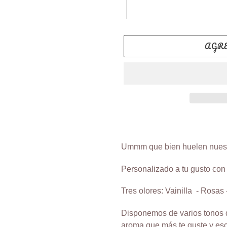
AGR
Agregando
el
producto
Ummm que bien huelen nuestr
a
tu
Personalizado a tu gusto con 
carrito
Tres olores: Vainilla - Rosas
de
compra
Disponemos de varios tonos de
aroma que más te guste y esc