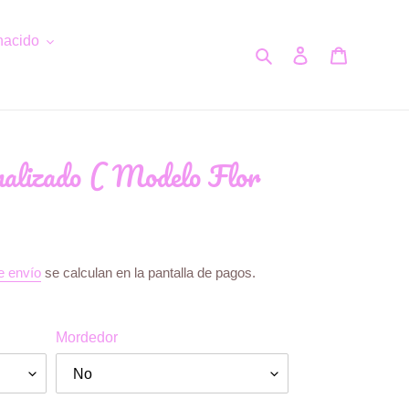
nacido
Buscar
Ingresar
Carrito
nalizado ( Modelo Flor
e envío
se calculan en la pantalla de pagos.
Mordedor