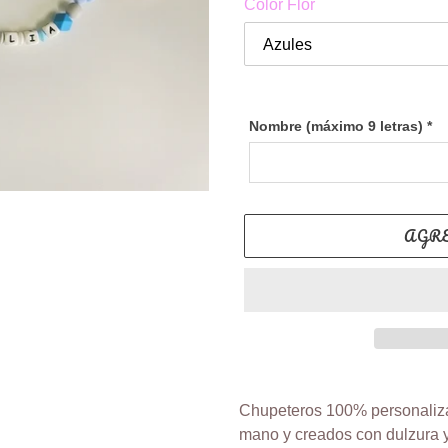
Color Flor
Nombre (máximo 9 letras)
*
AGR
Agregando
el
Chupeteros 100% personaliza
producto
mano y creados con dulzura y