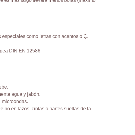
re es más largo llevará menos bolas (máximo
 especiales como letras con acentos o Ç.
opea DIN EN 12586.
ebe.
ente agua y jabón.
en microondas.
be no en lazos, cintas o partes sueltas de la