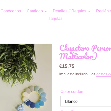
Conócenos
Catálogo
Detalles // Regalos
Recién 
Tarjetas
Chupetero Perso
Multicolor)
Precio
€15,75
habitual
Impuesto incluido. Los
gastos d
Color cordón