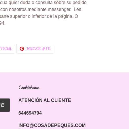
ualquier duda o consulta sobre su pedido
o con nosotros mediante messenger.
Les
parte superior o inferior de la página. O
94.
IR
TUITEAR
PINEAR
ITEAR
HACER PIN
EN
EN
K
TWITTER
PINTEREST
Contáctanos
ATENCIÓN AL CLIENTE
SE
644694794
INFO@COSADEPEQUES.COM