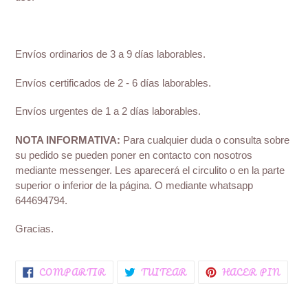
Envíos ordinarios de 3 a 9 días laborables.
Envíos certificados de 2 - 6 días laborables.
Envíos urgentes de 1 a 2 días laborables.
NOTA INFORMATIVA:
Para cualquier duda o consulta sobre
su pedido se pueden poner en contacto con nosotros
mediante messenger.
Les aparecerá el circulito o en la parte
superior o inferior de la página. O mediante whatsapp
644694794.
Gracias.
COMPARTIR
TUITEAR
PINE
COMPARTIR
TUITEAR
HACER PIN
EN
EN
EN
FACEBOOK
TWITTER
PINT