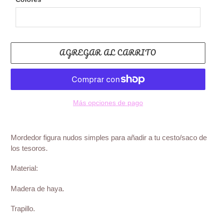
AGREGAR AL CARRITO
Más opciones de pago
Agregando
el
Mordedor figura nudos simples para añadir a tu cesto/saco de
producto
los tesoros.
a
tu
Material:
carrito
de
Madera de haya.
compra
Trapillo.