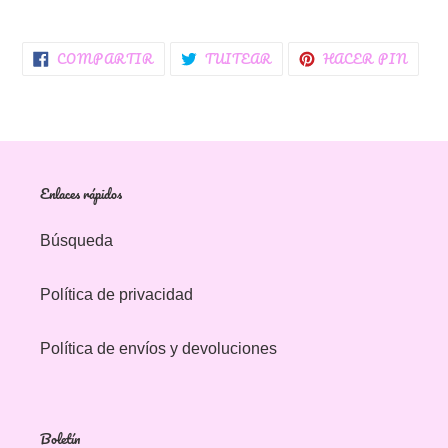
COMPARTIR
TUITEAR
PINE
COMPARTIR
TUITEAR
HACER PIN
EN
EN
EN
FACEBOOK
TWITTER
PINT
Enlaces rápidos
Búsqueda
Política de privacidad
Política de envíos y devoluciones
Boletín