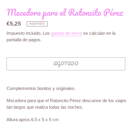
Mecedora para el Ratoncito Pérez
Precio
€5,25
AGOTADO
habitual
Impuesto incluido. Los
gastos de envío
se calculan en la
pantalla de pagos.
AGOTADO
Agregando
el
Complementos bonitos y originales.
producto
a
Mecedora para que el Ratoncito Pérez descanse de los viajes
tu
tan largos que realiza todas las noches.
carrito
de
Altura aprox.6.5 x 5 x 5 cm
compra